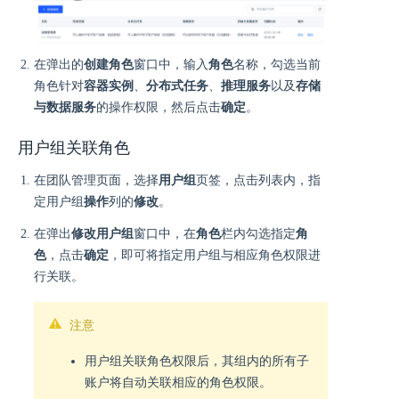
在弹出的
创建角色
窗口中，输入
角色
名称，勾选当前
角色针对
容器实例
、
分布式任务
、
推理服务
以及
存储
与数据服务
的操作权限，然后点击
确定
。
用户组关联角色
在团队管理页面，选择
用户组
页签，点击列表内，指
定用户组
操作
列的
修改
。
在弹出
修改用户组
窗口中，在
角色
栏内勾选指定
角
色
，点击
确定
，即可将指定用户组与相应角色权限进
行关联。
注意
用户组关联角色权限后，其组内的所有子
账户将自动关联相应的角色权限。