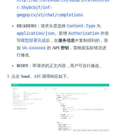
http://ai.coreshub.cn/xb2a/inference/us
r-5hy8cbjf/inf-
gmqpqccv/v1/chat/completions
Content-Type
HEADERS
：请求头需选择
为
application/json
Authorization
。新增
并填
写
模型部署完成
后，在
服务信息
中复制得到的，形
sk-xxxxxxx
如
的
API 密钥
，需根据实际情况进
行修改。
BODY
：即请求的正文内容，用户可自行修改。
点击
Send
，API 调用响应如下。