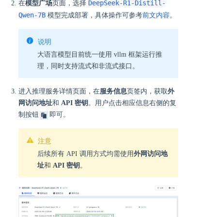
DeepSeek-R1-Distill-
在
模型广场
页面，选择
Qwen-7B
模型完成部署，具体操作可参考
前文内容
。
说明
大语言模型目前统一使用 vllm 框架运行推
理，同时支持流式和非流式接口。
进入推理服务详情页面，在
服务信息
页签内，获取
外
网访问地址
和
API 密钥
。用户点击相应信息右侧的复
制按钮
即可。
注意
后续所有 API 调用方式均需使用
外网访问地
址
和
API 密钥
。