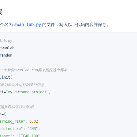
骤
swan-lab.py
一个名为
的文件，写入以下代码内容并保存。
lab.py
random

一个新的swanlab run类来跟踪这个脚本
.init(

置将记录此次运行的项目信息
ct=
"my-awesome-project"
,

踪超参数和运行元数据
g={

arning_rate"
: 
0.02
,

chitecture"
: 
"CNN"
,

taset"
: 
"CIFAR-100"
,
