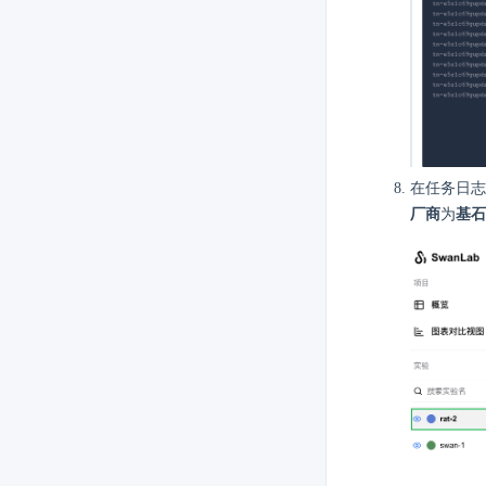
在任务日
厂商
为
基石