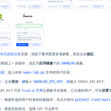
布式训练任务
页面，按如下要求配置各项参数，然后点击
确定
。
SWANLAB
已根据上一步操作，选定为
应用镜像
下的
镜像。
数据
swan-lab.py
：选上传有
文件的用户目录。
量
键
SWANLAB_API_KEY
值
：点击
添加
，
输入
，
输入 SWAN_API_KEY。
API_KEY 可在
SwanLab 官网
注册账号后获取，已注册的用户，可在
设置
令
python3 /root/epfs
：根据所选的用户目录的挂载路径，本次示例为
源
：根据实际情况，选择 GPU 节点即可。