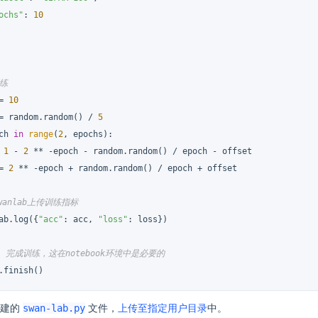
ochs"
: 
10
训练
= 
10
= random.random() / 
5
ch 
in
range
(
2
, epochs):

 
1
 - 
2
 ** -epoch - random.random() / epoch - offset

= 
2
 ** -epoch + random.random() / epoch + offset

swanlab上传训练指标
ab.log({
"acc"
: acc, 
"loss"
: loss})

] 完成训练，这在notebook环境中是必要的
.finish()
swan-lab.py
创建的
文件，
上传至指定用户目录
中。