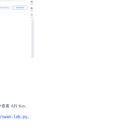
中查看 API Key。
/swan-lab.py
。