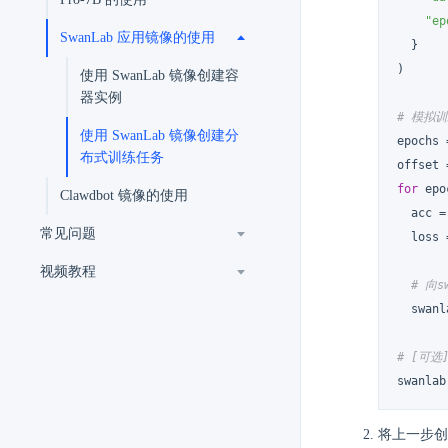
"ep
SwanLab 应用镜像的使用
  }

)

使用 SwanLab 镜像创建容
器实例
# 模拟
使用 SwanLab 镜像创建分
epochs 
布式训练任务
offset 
for
 epo
Clawdbot 镜像的使用
  acc =
常见问题
  loss 
视频教程
# 向
  swanl
# [可选
swanlab
将上一步