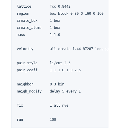
lattice		fcc 0.8442

region		box block 0 80 0 160 0 160

create_box	1 box

create_atoms	1 box

mass		1 1.0

velocity	all create 1.44 87287 loop geom

pair_style	lj/cut 2.5

pair_coeff	1 1 1.0 1.0 2.5

neighbor	0.3 bin

neigh_modify    delay 5 every 1

fix		1 all nve

run		100