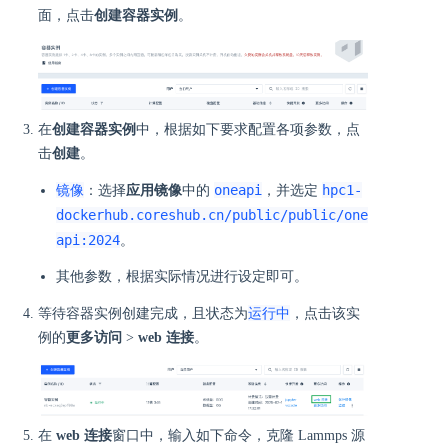
面，点击
创建容器实例
。
在
创建容器实例
中，根据如下要求配置各项参数，点
击
创建
。
镜像
oneapi
hpc1-
：选择
应用镜像
中的
，并选定
dockerhub.coreshub.cn/public/public/one
api:2024
。
其他参数，根据实际情况进行设定即可。
运行中
等待容器实例创建完成，且状态为
，点击该实
例的
更多访问
>
web 连接
。
在
web 连接
窗口中，输入如下命令，克隆 Lammps 源