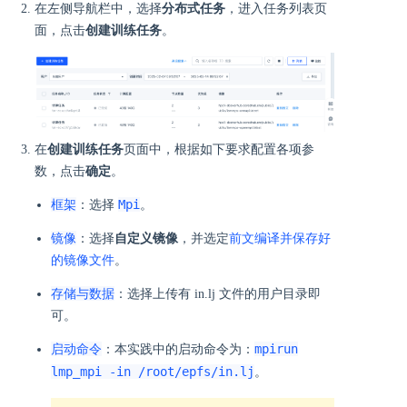
在左侧导航栏中，选择
分布式任务
，进入任务列表页
面，点击
创建训练任务
。
在
创建训练任务
页面中，根据如下要求配置各项参
数，点击
确定
。
框架
Mpi
：选择
。
镜像
：选择
自定义镜像
，并选定
前文编译并保存好
的镜像文件
。
存储与数据
：选择上传有 in.lj 文件的用户目录即
可。
启动命令
mpirun
：本实践中的启动命令为：
lmp_mpi -in /root/epfs/in.lj
。