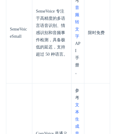
考
音
SenseVoice 专注
频
于高精度的多语
转
言语音识别、情
SenseVoic
文
感识别和音频事
限时免费
eSmall
字
件检测，具备极
AP
低的延迟，支持
I
超过 50 种语言。
手
册
。
参
考
文
本
生
成
CosyVoice 是通义
音