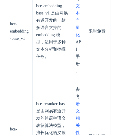
bce-embedding-
文
base_v1 是由网易
本
有道开发的一款
向
bce-
多语言支持的
量
embedding
限时免费
embedding 模
化
-base_v1
型，适用于多种
AP
文本分析和挖掘
I
任务。
手
册
。
参
考
bce-reranker-base
语
是由网易有道开
义
发的跨语种语义
相
表征算法模型，
关
bce-
擅长优化语义搜
性