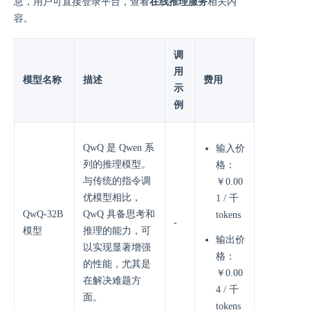
息，用户可直接登录平台，查看
在线推理服务
相关内
容。
调
用
模型名称
描述
费用
示
例
QwQ 是 Qwen 系
输入价
列的推理模型。
格：
与传统的指令调
￥0.00
优模型相比，
1 / 千
QwQ-32B
QwQ 具备思考和
tokens
-
模型
推理的能力，可
输出价
以实现显著增强
格：
的性能，尤其是
￥0.00
在解决难题方
4 / 千
面。
tokens