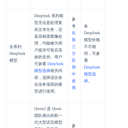
DeepSeek 系列模
参
型无论是处理复
考
各
杂文本任务，还
在
DeepSeek
是高精度图像处
第
模型价格
理，均能够为用
全系列
三
不尽相
户提供可靠且高
DeepSeek
方
同，可参
效的支持。用户
模型
应
看
可参看
DeepSeek
用
DeepSeek
模型选择
相关内
中
模型选
容，选择适合各
使
择
。
自业务场景的模
用
型进行使用。
Qwen2 是 Qwen
团队推出的新一
代大型语言模型
参