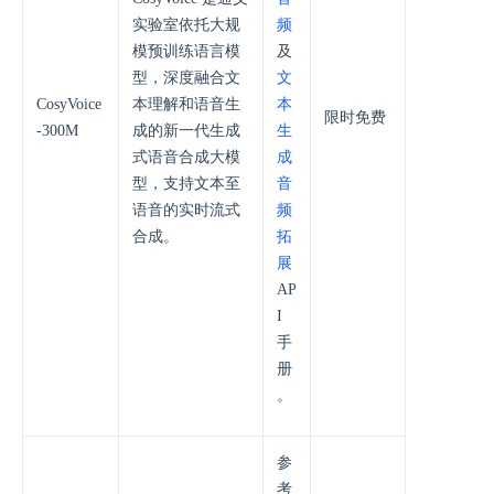
实验室依托大规
频
模预训练语言模
及
型，深度融合文
文
CosyVoice
本理解和语音生
本
限时免费
-300M
成的新一代生成
生
式语音合成大模
成
型，支持文本至
音
语音的实时流式
频
合成。
拓
展
AP
I
手
册
。
参
考