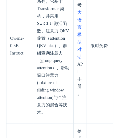
系列。它基于
考
Transformer 架
大
构，并采用
语
SwiGLU 激活函
言
数、注意力 QKV
模
Qwen2-
偏置（attention
型
0.5B-
QKV bias）、群
限时免费
对
Instruct
组查询注意力
话
（group query
AP
attention）、滑动
I
窗口注意力
手
(mixture of
册
sliding window
。
attention)与全注
意力的混合等技
术。
参