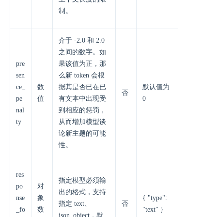
制。
介于 -2.0 和 2.0
之间的数字。如
pre
果该值为正，那
sen
么新 token 会根
ce_
数
据其是否已在已
默认值为
否
pe
值
有文本中出现受
0
nal
到相应的惩罚，
ty
从而增加模型谈
论新主题的可能
性。
res
指定模型必须输
po
对
出的格式，支持
nse
象
{ "type":
指定 text、
否
_fo
数
"text" }
json_object，默