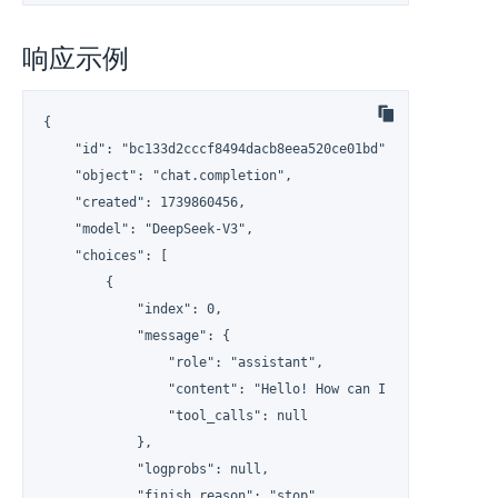
响应示例
{

    "id": "bc133d2cccf8494dacb8eea520ce01bd",

    "object": "chat.completion",

    "created": 1739860456,

    "model": "DeepSeek-V3",

    "choices": [

        {

            "index": 0,

            "message": {

                "role": "assistant",

                "content": "Hello! How can I assist you tod
                "tool_calls": null

            },

            "logprobs": null,

            "finish_reason": "stop",
