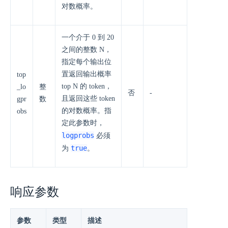
对数概率。
一个介于 0 到 20
之间的整数 N，
指定每个输出位
置返回输出概率
top
top N 的 token，
_lo
整
否
-
且返回这些 token
gpr
数
的对数概率。指
obs
定此参数时，
logprobs
必须
true
为
。
响应参数
参数
类型
描述