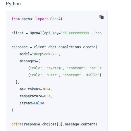
Python
from
 openai 
import
 OpenAI

client = OpenAI(api_key=
'sk-xxxxxxxxxx'
, base_url=
'https:/
response = client.chat.completions.create(

    model=
"DeepSeek-V3"
,

    messages=[

        {
"role"
: 
"system"
, 
"content"
: 
"You are a helpful a
        {
"role"
: 
"user"
, 
"content"
: 
"Hello"
},

  ],

    max_tokens=
1024
,

    temperature=
0.7
,

    stream=
False
)

print
(response.choices[
0
].message.content)