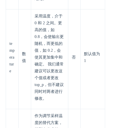
采用温度，介于
0 和 2 之间。更
高的值，如
0.8，会使输出更
te
随机，而更低的
mp
值，如 0.2，会
数
默认值为
era
使其更加集中和
否
值
1
tur
确定。 我们通常
e
建议可以更改这
个值或者更改
top_p，但不建议
同时对两者进行
修改。
作为调节采样温
度的替代方案，