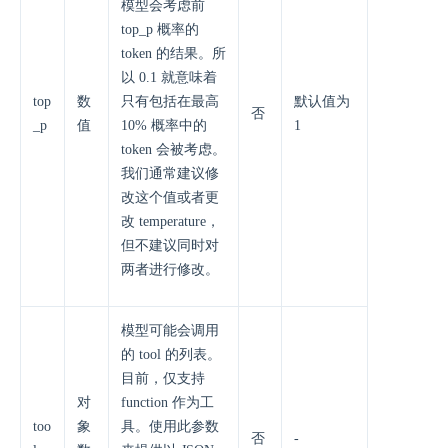
模型会考虑前
top_p 概率的
token 的结果。所
以 0.1 就意味着
top
数
只有包括在最高
默认值为
否
_p
值
10% 概率中的
1
token 会被考虑。
我们通常建议修
改这个值或者更
改 temperature，
但不建议同时对
两者进行修改。
模型可能会调用
的 tool 的列表。
目前，仅支持
对
function 作为工
too
象
具。使用此参数
否
-