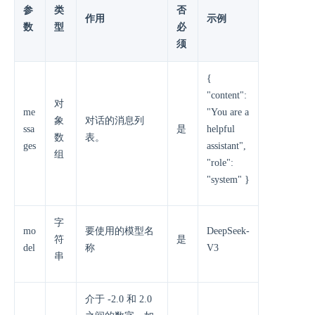
参
类
否
作用
示例
数
型
必
须
{
"content":
对
me
"You are a
象
对话的消息列
ssa
是
helpful
数
表。
ges
assistant",
组
"role":
"system" }
字
mo
要使用的模型名
DeepSeek-
符
是
del
称
V3
串
介于 -2.0 和 2.0