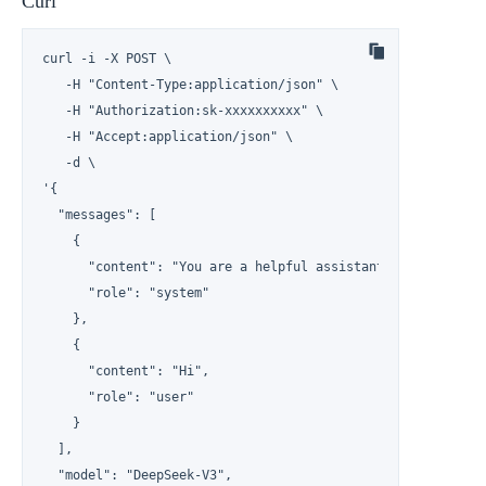
Curl
curl -i -X POST \

   -H "Content-Type:application/json" \

   -H "Authorization:sk-xxxxxxxxxx" \

   -H "Accept:application/json" \

   -d \

'{

  "messages": [

    {

      "content": "You are a helpful assistant",

      "role": "system"

    },

    {

      "content": "Hi",

      "role": "user"

    }

  ],

  "model": "DeepSeek-V3",
