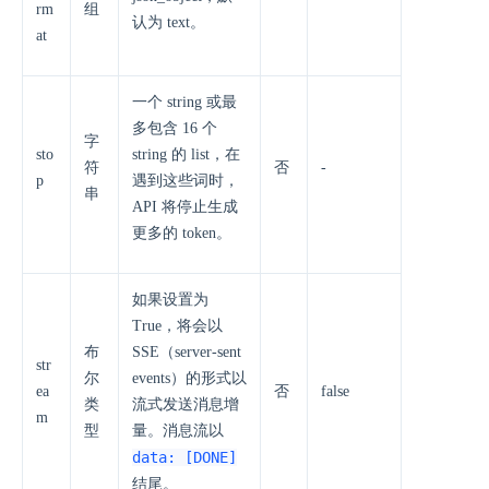
rm
组
认为 text。
at
一个 string 或最
多包含 16 个
字
sto
string 的 list，在
符
否
-
p
遇到这些词时，
串
API 将停止生成
更多的 token。
如果设置为
True，将会以
布
SSE（server-sent
str
尔
events）的形式以
ea
否
false
类
流式发送消息增
m
型
量。消息流以
data: [DONE]
结尾。