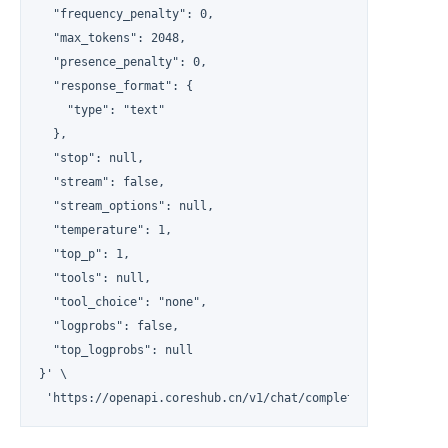
  "frequency_penalty": 0,

  "max_tokens": 2048,

  "presence_penalty": 0,

  "response_format": {

    "type": "text"

  },

  "stop": null,

  "stream": false,

  "stream_options": null,

  "temperature": 1,

  "top_p": 1,

  "tools": null,

  "tool_choice": "none",

  "logprobs": false,

  "top_logprobs": null

}' \

 'https://openapi.coreshub.cn/v1/chat/completions'