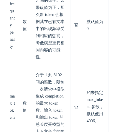
之间的数字。如
fre
果该值为正，那
qu
么新 token 会根
enc
数
据其在已有文本
默认值为
y_
否
值
中的出现频率受
0
pe
到相应的惩罚，
nal
降低模型重复相
ty
同内容的可能
性。
介于 1 到 8192
间的整数，限制
一次请求中模型
如未指定
ma
生成 completion
max_toke
x_t
数
的最大 token
否
ns 参数，
ok
值
数。输入 token
默认使用
ens
和输出 token 的
4096。
总长度受模型的
上下文长度的限