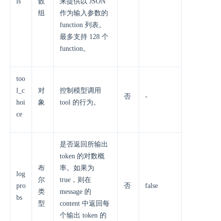
ls
数
来提供以 JSON
组
作为输入参数的
function 列表。
最多支持 128 个
function。
too
l_c
对
控制模型调用
否
-
hoi
象
tool 的行为。
ce
是否返回所输出
token 的对数概
布
率。如果为
log
尔
true，则在
pro
否
false
类
message 的
bs
型
content 中返回每
个输出 token 的