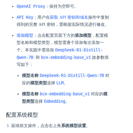
OpenAI Proxy
：保持为空即可。
API Key
：用户在
获取 API 密钥和域名
操作中复制
得到的完整 API 密钥，需根据实际情况进行修改。
添加模型
：点击配置页面下方的
添加模型
，配置模
型名称和模型类型，模型需逐个添加每次添加一
DeepSeek-R1-Distill-
个。本实践中需添加
Qwen-7B
bce-embedding-base_v1
和
故参数填
写如下：
DeepSeek-R1-Distill-Qwen-7B
模型名称
对
LLM
应的
模型类型
选择
。
bce-embedding-base_v1
模型名称
对应的
模
Embedding
型类型
选择
。
配置系统模型
延续前文操作，点击右上角
系统模型设置
。