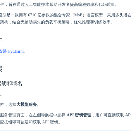
手插件，旨在通过人工智能技术帮助开发者提高编程效率和代码质量。
k-V3 模型是一款拥有 6710 亿参数的混合专家（MoE）语言模型，采用多头
kMoE 架构，结合无辅助损失的负载平衡策略，优化推理和训练效率。
件
装 PyCharm
。
骤
 密钥和域名
。
栏，选择
大模型服务
。
型服务管理页面，在左侧导航栏中选择
API 密钥管理
，用户可直接获取
AP
应按钮即可创建和获取 API 密钥。