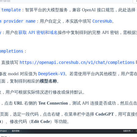
 template
：智算平台的大模型服务，兼容 OpenAI 接口规范，此处选择
m provider name
CoresHub
：用户自定义，本实践中填写
。
y
：用户在
获取 API 密钥和域名
操作中复制得到的完整 API 密钥，需根
ompletions
：
https://openapi.coreshub.cn/v1/chat/completions
：直接填写
DeepSeek-V3
修改 model 对应值为
。若需使用平台内其他模型，用户需
页面，复制得到相应的
模型名称
。
数，用户可根据实际情况进行修改或保持默认。
面，点击
URL
右侧的
Test Connection
，测试 API 连接是否成功，然后点
辑页面，选定一段代码，点击右键，在菜单栏中选择
CodeGPT
，用可直接
t
）、修改代码（
Edit Code
）等功能。