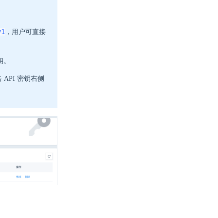
v1
，用户可直接
钥。
API 密钥右侧