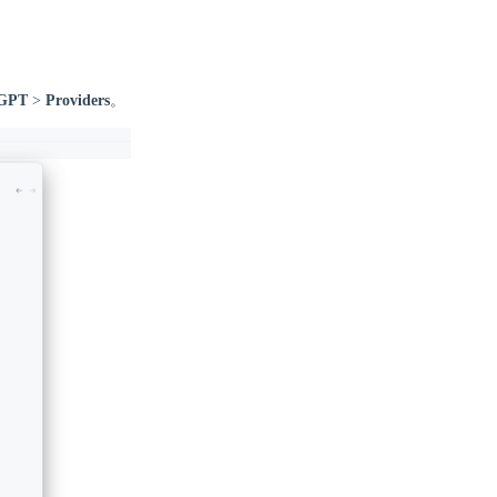
GPT
>
Providers
。