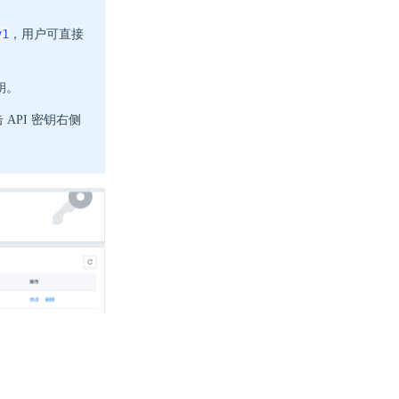
v1
，用户可直接
钥。
API 密钥右侧