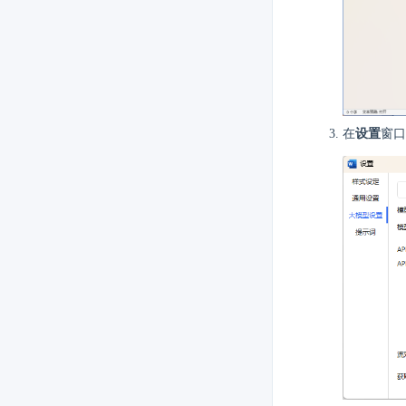
在
设置
窗口