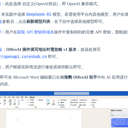
台
：此处选择 自定义(OpenAI协议)，即 OpenAI 兼容模式。
DeepSeek-R1
：本实践中选择
模型。若需使用平台内其他模型，用户在
址
参数后，点击
刷新模型列表
，在下拉中选择其他模型即可。
Y
：用户在
获取 API 密钥和域名
操作中复制得到的完整 API 密钥，需根
址
：
OfficeAI 插件填写地址时需忽略 v1 版本
，故该处填写
//openapi.coreshub.cn
即可。
数，用户根据实际情况进行修改或保持默认即可。
在 Microsoft Word 编辑窗口右侧
海鹦 OfficeAI 助手
中向 AI 应用
内容。