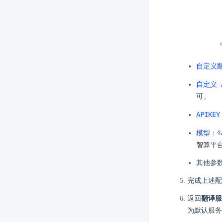
自定义
自定义 
可。
APIKEY
模型
：
智算平
其他参
完成上述配
返回
翻译服
为默认服务