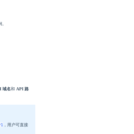
例。
I 域名
和
API 路
v1
，用户可直接