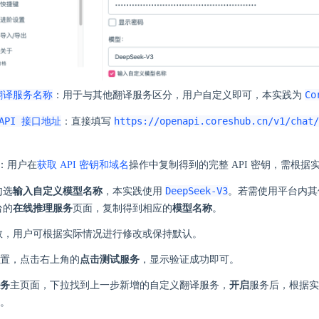
翻译服务名称
Co
：用于与其他翻译服务区分，用户自定义即可，本实践为
API 接口地址
https://openapi.coreshub.cn/v1/chat/
：直接填写
：用户在
获取 API 密钥和域名
操作中复制得到的完整 API 密钥，需根据
DeepSeek-V3
勾选
输入自定义模型名称
，本实践使用
。若需使用平台内其
台的
在线推理服务
页面，复制得到相应的
模型名称
。
数，用户可根据实际情况进行修改或保持默认。
置，点击右上角的
点击测试服务
，显示验证成功即可。
务
主页面，下拉找到上一步新增的自定义翻译服务，
开启
服务后，根据实
。