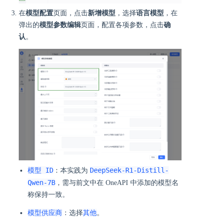
在
模型配置
页面，点击
新增模型
，选择
语言模型
，在
弹出的
模型参数编辑
页面，配置各项参数，点击
确
认
。
模型 ID
DeepSeek-R1-Distill-
：本实践为
Qwen-7B
，需与前文中在 OneAPI 中添加的模型名
称保持一致。
模型供应商
其他
：选择
。