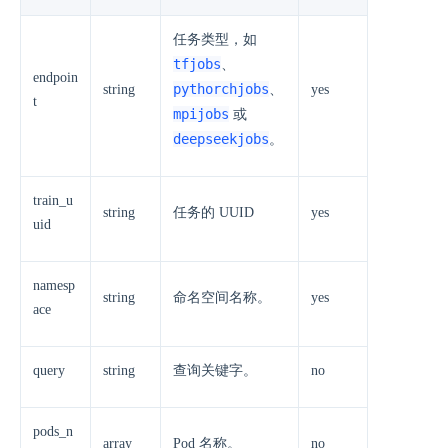
任务类型，如
tfjobs
、
endpoin
pythorchjobs
string
、
yes
t
mpijobs
或
deepseekjobs
。
train_u
string
任务的 UUID
yes
uid
namesp
string
命名空间名称。
yes
ace
query
string
查询关键字。
no
pods_n
array
Pod 名称。
no