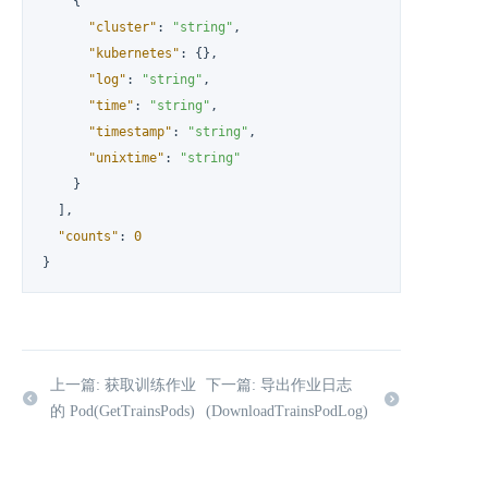
{
"cluster"
:
"string"
,
"kubernetes"
:
{
}
,
"log"
:
"string"
,
"time"
:
"string"
,
"timestamp"
:
"string"
,
"unixtime"
:
"string"
}
]
,
"counts"
:
0
}
上一篇: 获取训练作业
下一篇: 导出作业日志
的 Pod(GetTrainsPods)
(DownloadTrainsPodLog)