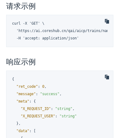
请求示例
curl -X 'GET' \

  'https://ai.coreshub.cn/qai/aicp/trains/namespaces/usr-5
  -H 'accept: application/json'
响应示例
{
"ret_code"
:
0
,
"message"
:
"success"
,
"meta"
:
{
"X_REQUEST_ID"
:
"string"
,
"X_REQUEST_USER"
:
"string"
}
,
"data"
:
[