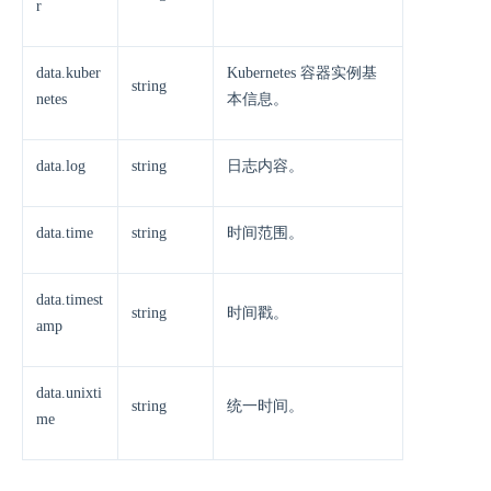
r
data.kuber
Kubernetes 容器实例基
string
netes
本信息。
data.log
string
日志内容。
data.time
string
时间范围。
data.timest
string
时间戳。
amp
data.unixti
string
统一时间。
me