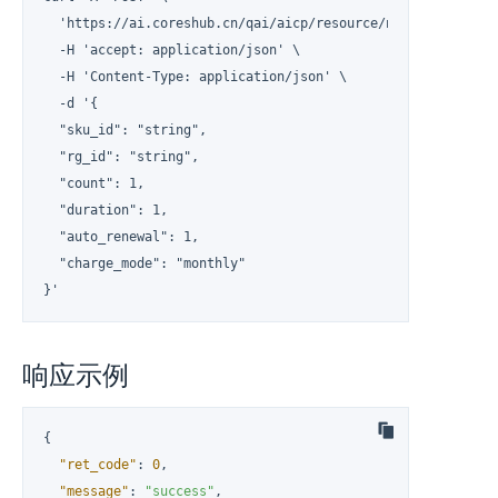
  'https://ai.coreshub.cn/qai/aicp/resource/node' \

  -H 'accept: application/json' \

  -H 'Content-Type: application/json' \

  -d '{

  "sku_id": "string",

  "rg_id": "string",

  "count": 1,

  "duration": 1,

  "auto_renewal": 1,

  "charge_mode": "monthly"

}'
响应示例
{
"ret_code"
:
0
,
"message"
:
"success"
,