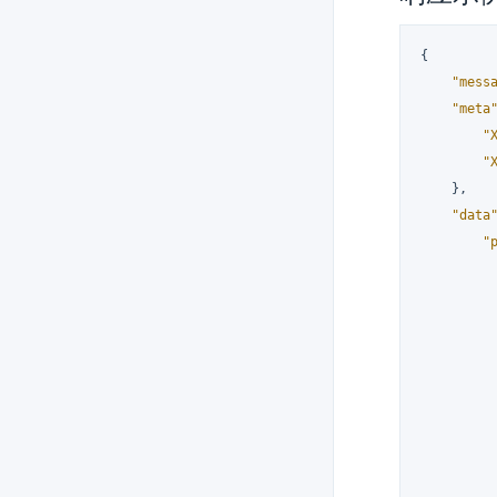
{
"mess
"meta
"
"
}
,
"data
"