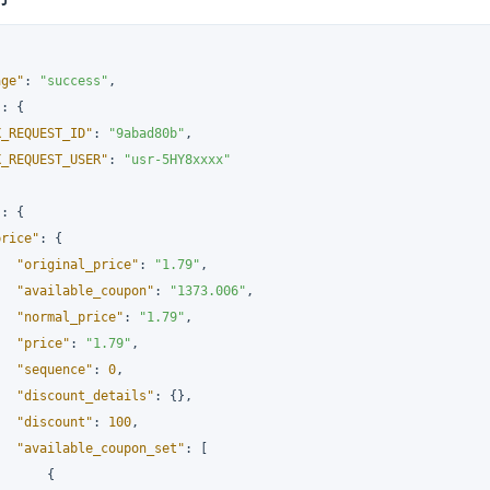
age"
:
"success"
,
"
:
{
X_REQUEST_ID"
:
"9abad80b"
,
X_REQUEST_USER"
:
"usr-5HY8xxxx"
"
:
{
price"
:
{
"original_price"
:
"1.79"
,
"available_coupon"
:
"1373.006"
,
"normal_price"
:
"1.79"
,
"price"
:
"1.79"
,
"sequence"
:
0
,
"discount_details"
:
{
}
,
"discount"
:
100
,
"available_coupon_set"
:
[
{