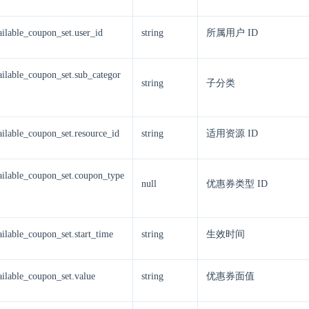
ailable_coupon_set.user_id
string
所属用户 ID
vailable_coupon_set.sub_categor
string
子分类
ailable_coupon_set.resource_id
string
适用资源 ID
vailable_coupon_set.coupon_type
null
优惠券类型 ID
ailable_coupon_set.start_time
string
生效时间
ailable_coupon_set.value
string
优惠券面值