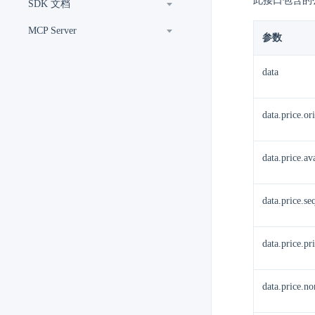
此接口包含的
SDK 文档
MCP Server
参数
data
data.price.or
data.price.a
data.price.se
data.price.pr
data.price.n