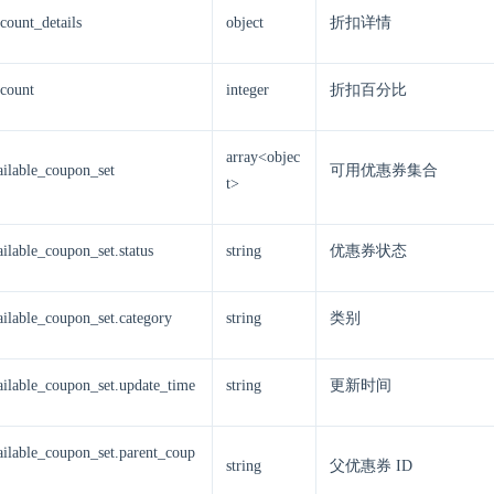
scount_details
object
折扣详情
scount
integer
折扣百分比
array<objec
vailable_coupon_set
可用优惠券集合
t>
ailable_coupon_set.status
string
优惠券状态
vailable_coupon_set.category
string
类别
vailable_coupon_set.update_time
string
更新时间
vailable_coupon_set.parent_coup
string
父优惠券 ID