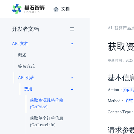
|
文档
AI 智算产品
开发者文档
API 文档
获取资源
概述
更新时间：2025-03-
签名方式
基本信
API 列表
费用
/qai
Action：
获取资源规格价格
GET
Method：
(GetPrice)
Content-Type
获取单个订单信息
(GetLeaseInfo)
请求参