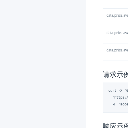
data.price.av
data.price.av
data.price.av
请求示
curl -X 'G
  'https:
  -H 'acc
响应示