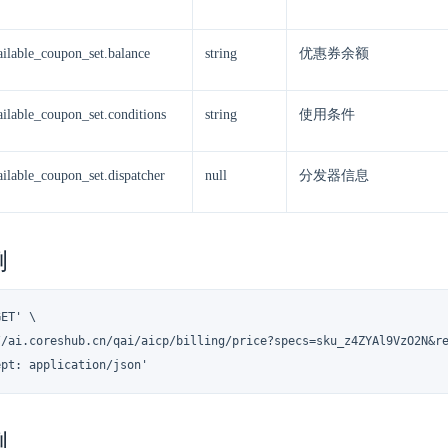
ailable_coupon_set.balance
string
优惠券余额
ailable_coupon_set.conditions
string
使用条件
ailable_coupon_set.dispatcher
null
分发器信息
例
ET' \

//ai.coreshub.cn/qai/aicp/billing/price?specs=sku_z4ZYAl9VzO2N&re
ept: application/json'
例