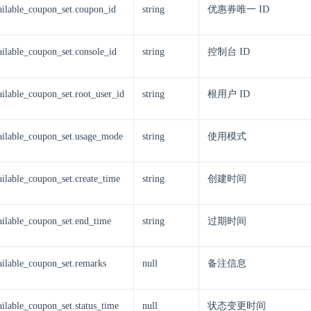
vailable_coupon_set.coupon_id
string
优惠券唯一 ID
vailable_coupon_set.console_id
string
控制台 ID
vailable_coupon_set.root_user_id
string
根用户 ID
vailable_coupon_set.usage_mode
string
使用模式
ailable_coupon_set.create_time
string
创建时间
vailable_coupon_set.end_time
string
过期时间
vailable_coupon_set.remarks
null
备注信息
ailable_coupon_set.status_time
null
状态变更时间