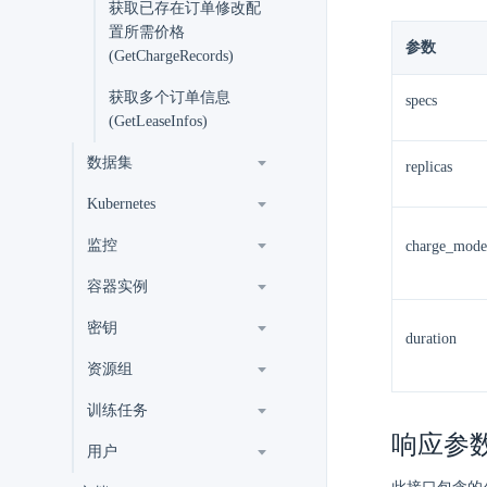
获取已存在订单修改配
置所需价格
参数
(GetChargeRecords)
获取多个订单信息
specs
(GetLeaseInfos)
数据集
replicas
Kubernetes
监控
charge_mode
容器实例
密钥
duration
资源组
训练任务
响应参
用户