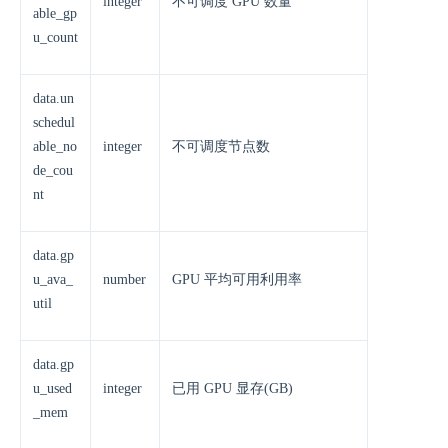
integer
不可调度 GPU 数量
able_gp
u_count
data.un
schedul
able_no
integer
不可调度节点数
de_cou
nt
data.gp
u_ava_
number
GPU 平均可用利用率
util
data.gp
u_used
integer
已用 GPU 显存(GB)
_mem