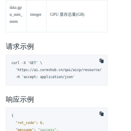
data.gp
u_sum_
integer
GPU 显存总量(GB)
mem
请求示例
curl -X 'GET' \

  'https://ai.coreshub.cn/qai/aicp/resource/resource_group/
  -H 'accept: application/json'
响应示例
{
"ret_code"
:
0
,
"message"
:
"success"
,