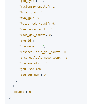
"pod_type"
:
""
,
"customize_enable"
:
1
,
"total_gpu"
:
0
,
"ava_gpu"
:
0
,
"total_node_count"
:
0
,
"used_node_count"
:
0
,
"used_gpu_count"
:
0
,
"sku_id"
:
""
,
"gpu_model"
:
""
,
"unschedulable_gpu_count"
:
0
,
"unschedulable_node_count"
:
0
,
"gpu_ava_util"
:
0
,
"gpu_used_mem"
:
0
,
"gpu_sum_mem"
:
0
}
]
,
"counts"
:
0
}