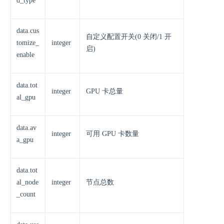
d_type
data.cus
自定义配置开关(0 关闭/1 开
tomize_
integer
启)
enable
data.tot
integer
GPU 卡总量
al_gpu
data.av
integer
可用 GPU 卡数量
a_gpu
data.tot
al_node
integer
节点总数
_count