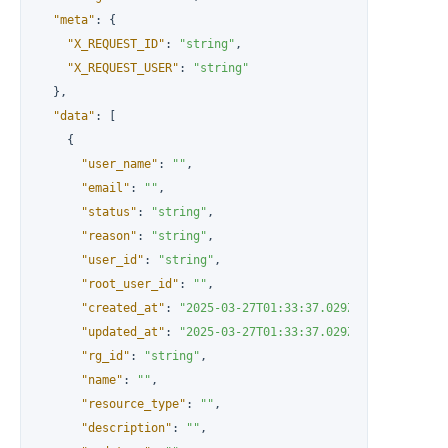
"meta"
:
{
"X_REQUEST_ID"
:
"string"
,
"X_REQUEST_USER"
:
"string"
}
,
"data"
:
[
{
"user_name"
:
""
,
"email"
:
""
,
"status"
:
"string"
,
"reason"
:
"string"
,
"user_id"
:
"string"
,
"root_user_id"
:
""
,
"created_at"
:
"2025-03-27T01:33:37.029Z"
,
"updated_at"
:
"2025-03-27T01:33:37.029Z"
,
"rg_id"
:
"string"
,
"name"
:
""
,
"resource_type"
:
""
,
"description"
:
""
,