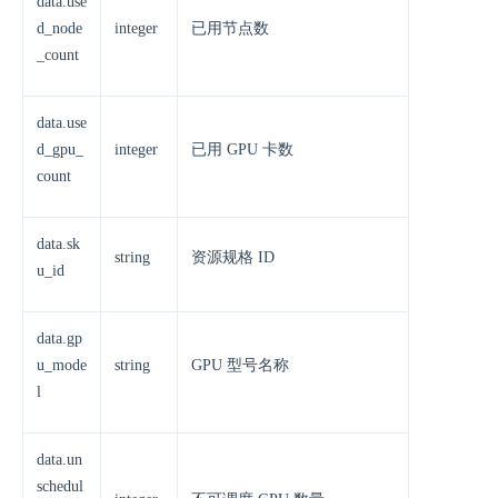
data.use
d_node
integer
已用节点数
_count
data.use
d_gpu_
integer
已用 GPU 卡数
count
data.sk
string
资源规格 ID
u_id
data.gp
u_mode
string
GPU 型号名称
l
data.un
schedul