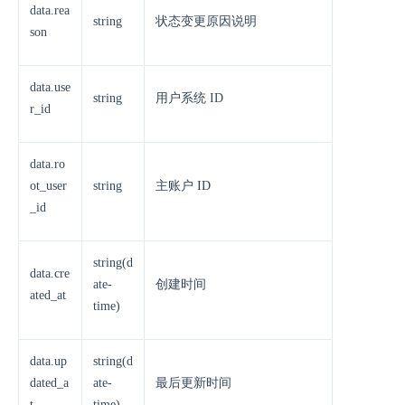
data.rea
string
状态变更原因说明
son
data.use
string
用户系统 ID
r_id
data.ro
ot_user
string
主账户 ID
_id
string(d
data.cre
ate-
创建时间
ated_at
time)
data.up
string(d
dated_a
ate-
最后更新时间
t
time)