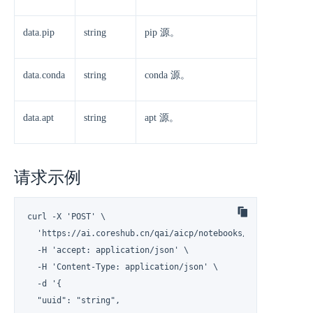
data.pip
string
pip 源。
data.conda
string
conda 源。
data.apt
string
apt 源。
请求示例
curl -X 'POST' \

  'https://ai.coreshub.cn/qai/aicp/notebooks/namespaces/usr
  -H 'accept: application/json' \

  -H 'Content-Type: application/json' \

  -d '{

  "uuid": "string",
