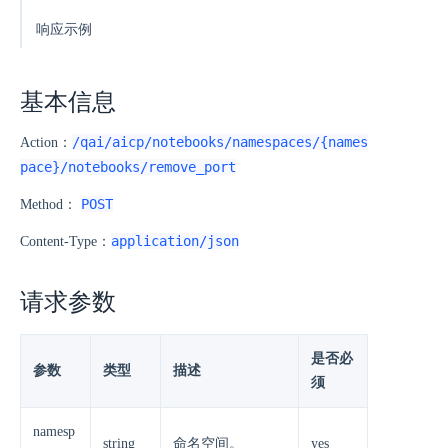
响应示例
基本信息
/qai/aicp/notebooks/namespaces/{names
Action：
pace}/notebooks/remove_port
POST
Method：
application/json
Content-Type：
请求参数
是否必
参数
类型
描述
须
namesp
string
命名空间。
yes