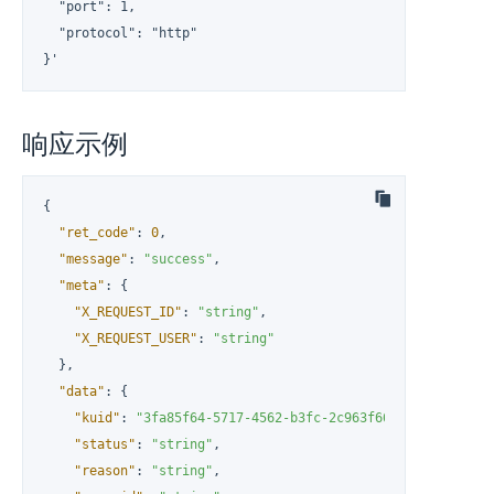
  "port": 1,

  "protocol": "http"

}'
响应示例
{
"ret_code"
:
0
,
"message"
:
"success"
,
"meta"
:
{
"X_REQUEST_ID"
:
"string"
,
"X_REQUEST_USER"
:
"string"
}
,
"data"
:
{
"kuid"
:
"3fa85f64-5717-4562-b3fc-2c963f66afa6"
,
"status"
:
"string"
,
"reason"
:
"string"
,