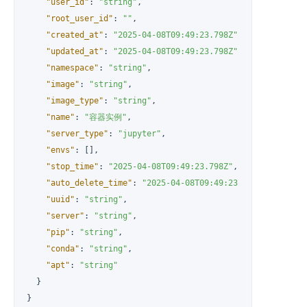
"user_id"
:
"string"
,
"root_user_id"
:
""
,
"created_at"
:
"2025-04-08T09:49:23.798Z"
,
"updated_at"
:
"2025-04-08T09:49:23.798Z"
,
"namespace"
:
"string"
,
"image"
:
"string"
,
"image_type"
:
"string"
,
"name"
:
"容器实例"
,
"server_type"
:
"jupyter"
,
"envs"
:
[
]
,
"stop_time"
:
"2025-04-08T09:49:23.798Z"
,
"auto_delete_time"
:
"2025-04-08T09:49:23.798Z"
,
"uuid"
:
"string"
,
"server"
:
"string"
,
"pip"
:
"string"
,
"conda"
:
"string"
,
"apt"
:
"string"
}
}