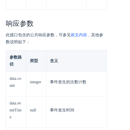
响应参数
此接口包含的公共响应参数，可参见
前文内容
，其他参
数说明如下：
参数路
类型
含义
径
data.co
integer
事件发生的次数计数
unt
data.ev
entTim
null
事件发生时间
e