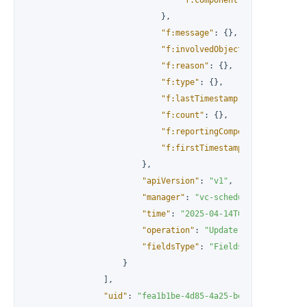
}
,
"f:message"
:
{
}
,
"f:involvedObject"
:
{
}
,
"f:reason"
:
{
}
,
"f:type"
:
{
}
,
"f:lastTimestamp"
:
{
}
,
"f:count"
:
{
}
,
"f:reportingComponent"
:
{
}
,
"f:firstTimestamp"
:
{
}
}
,
"apiVersion"
:
"v1"
,
"manager"
:
"vc-scheduler"
,
"time"
:
"2025-04-14T05:34:06Z"
,
"operation"
:
"Update"
,
"fieldsType"
:
"FieldsV1"
}
]
,
"uid"
:
"fea1b1be-4d85-4a25-be8b-0b0770c71f