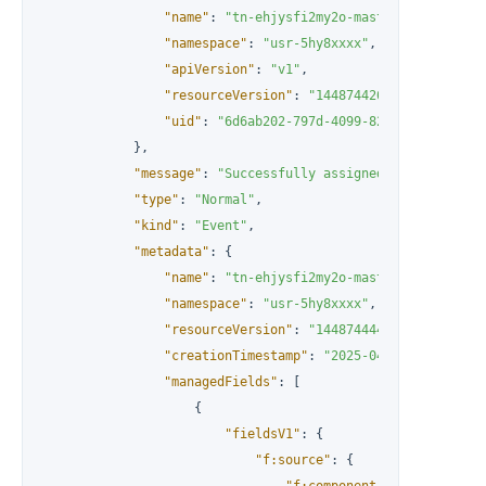
"name"
:
"tn-ehjysfi2my2o-master-0"
,
"namespace"
:
"usr-5hy8xxxx"
,
"apiVersion"
:
"v1"
,
"resourceVersion"
:
"144874426"
,
"uid"
:
"6d6ab202-797d-4099-8240-8f3b66dfea
}
,
"message"
:
"Successfully assigned usr-5hy8xxxx
"type"
:
"Normal"
,
"kind"
:
"Event"
,
"metadata"
:
{
"name"
:
"tn-ehjysfi2my2o-master-0.18361880
"namespace"
:
"usr-5hy8xxxx"
,
"resourceVersion"
:
"144874444"
,
"creationTimestamp"
:
"2025-04-14T05:34:06Z
"managedFields"
:
[
{
"fieldsV1"
:
{
"f:source"
:
{
"f:component"
:
{
}