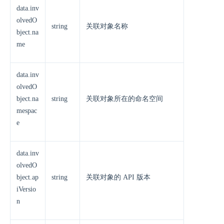
data.inv
olvedO
string
关联对象名称
bject.na
me
data.inv
olvedO
bject.na
string
关联对象所在的命名空间
mespac
e
data.inv
olvedO
bject.ap
string
关联对象的 API 版本
iVersio
n