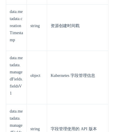
data.me
tadata.c
reation
string
资源创建时间戳
Timesta
mp
data.me
tadata.
manage
object
Kubernetes 字段管理信息
dFields.
fieldsV
1
data.me
tadata.
manage
string
字段管理使用的 API 版本