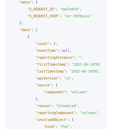
"meta"
:
{
"X_REQUEST_ID"
:
"0a47e6c9"
,
"X_REQUEST_USER"
:
"usr-5HY8xxxx"
}
,
"data"
:
[
{
"count"
:
1
,
"eventTime"
:
null
,
"reportingInstance"
:
""
,
"firstTimestamp"
:
"2025-04-14T05:34:06Z"
,
"lastTimestamp"
:
"2025-04-14T05:34:06Z"
,
"apiVersion"
:
"v1"
,
"source"
:
{
"component"
:
"volcano"
}
,
"reason"
:
"Scheduled"
,
"reportingComponent"
:
"volcano"
,
"involvedObject"
:
{
"kind"
:
"Pod"
,