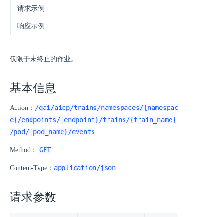
请求示例
响应示例
仅限于未终止的作业。
基本信息
/qai/aicp/trains/namespaces/{namespac
Action：
e}/endpoints/{endpoint}/trains/{train_name}
/pod/{pod_name}/events
GET
Method：
application/json
Content-Type：
请求参数