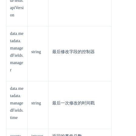
dFields.
apiVersi
on
data.me
tadata.
manage
string
最后修改字段的控制器
dFields.
manage
r
data.me
tadata.
manage
string
最后一次修改的时间戳
dFields.
time