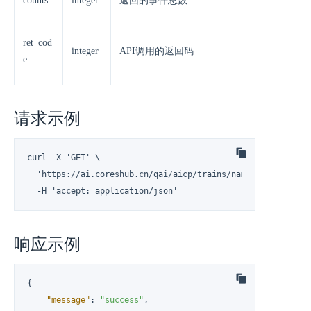
counts
integer
返回的事件总数
ret_cod
integer
API调用的返回码
e
请求示例
curl -X 'GET' \

  'https://ai.coreshub.cn/qai/aicp/trains/namespaces/usr-5
  -H 'accept: application/json'
响应示例
{
"message"
:
"success"
,