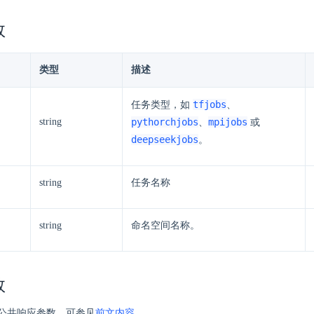
数
类型
描述
tfjobs
任务类型，如
、
string
pythorchjobs
mpijobs
、
或
deepseekjobs
。
string
任务名称
string
命名空间名称。
数
公共响应参数，可参见
前文内容
。