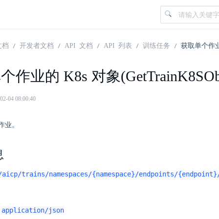
文档
开发者文档
API 文档
API 列表
训练任务
获取单个作业的 K
作业的 K8s 对象(GetTrainK8SObj
04 08:00:40
作业。
息
/aicp/trains/namespaces/{namespace}/endpoints/{endpoint}
application/json
：