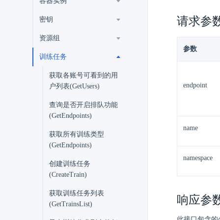
容器实例
请求参
密钥
资源组
参数
训练任务
获取各账号可看到的用
endpoint
户列表(GetUsers)
查询是否开启排队功能
(GetEndpoints)
name
获取所有训练类型
(GetEndpoints)
namespace
创建训练任务
(CreateTrain)
获取训练任务列表
响应参
(GetTrainsList)
此接口包含的