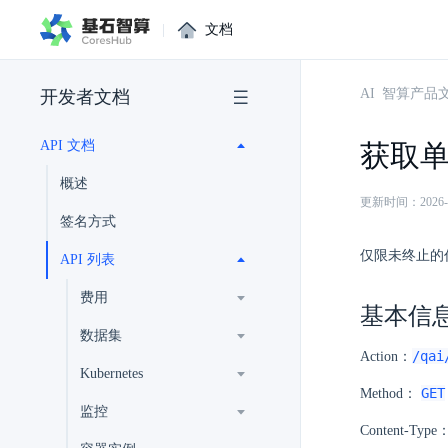
|
文档
AI 智算产品
开发者文档
API 文档
获取单个
概述
更新时间：2026-02-
签名方式
仅限未终止的
API 列表
费用
基本信
数据集
/qai
Action：
Kubernetes
GET
Method：
监控
Content-Type