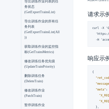
导出训练作业列表的任
务状态
(GetExportTrainsList)
请求示
导出训练作业的所有任
务列表
curl -X 'G
(GetExportTrainsList(All
  'https:
))
  -H 'acc
获取训练作业的监控指
标(GetTrainsMetrics)
响应示
修改训练任务优先级
(UpdateTrainPriority)
{
删除训练任务
"ret_co
(DeleteTrain)
"messag
"meta"
:
修改训练作业
"X_RE
(PatchTrain)
"X_RE
暂停训练作业
}
,