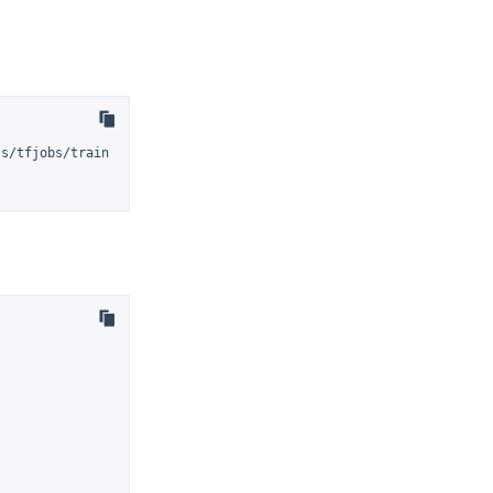
s/tfjobs/trains/%E8%AE%A1%E7%AE%97%E4%BB%BB%E5%8A%A1' \
