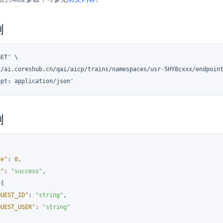
例
ET' \

//ai.coreshub.cn/qai/aicp/trains/namespaces/usr-5HY8cxxx/endpoint
ept: application/json'
例
de"
:
0
,
e"
:
"success"
,
{
QUEST_ID"
:
"string"
,
QUEST_USER"
:
"string"